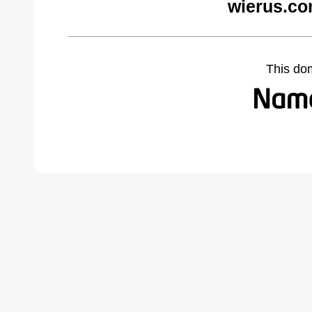
wierus.co
This do